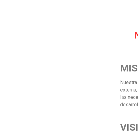
MIS
Nuestra 
externa,
las nec
desarrol
VIS