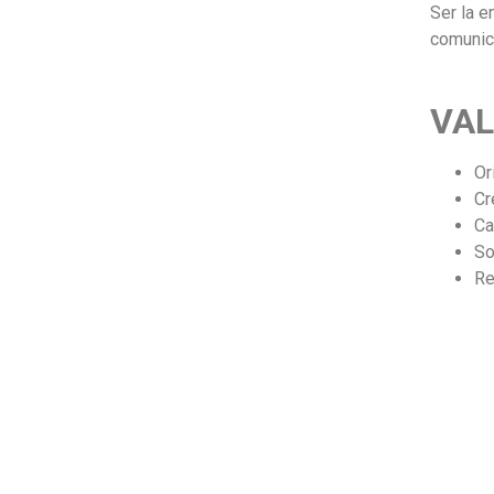
Ser la e
comunic
VA
Or
Cr
Ca
So
Re